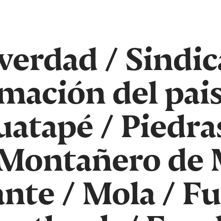
 verdad
/
Sindic
mación del pais
uatapé
/
Piedra
 Montañero de 
ante
/
Mola
/
Fu