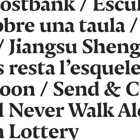
ostbank
/
Escu
bre una taula
/
Jiangsu Shen
s resta l’esquel
moon
/
Send & C
l Never Walk A
on Lottery