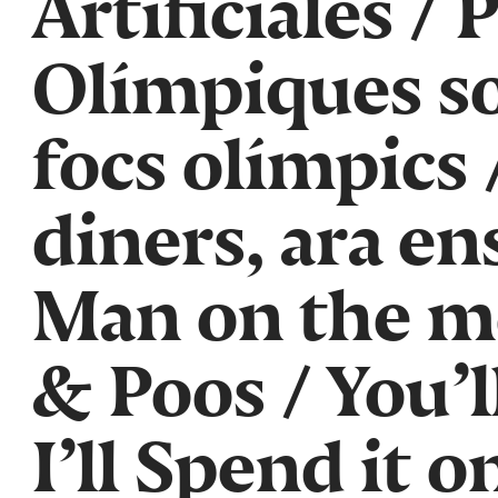
Artificiales
/
P
Olímpiques so
focs olímpics
diners, ara en
Man on the 
& Poos
/
You’l
I’ll Spend it 