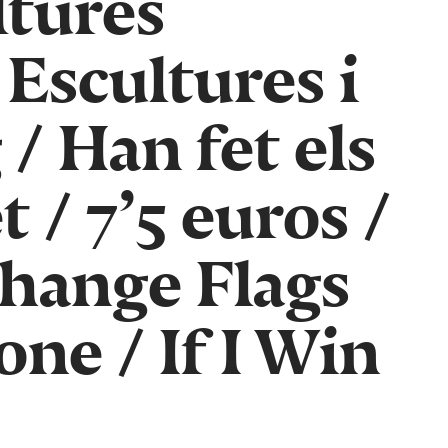
ltures
/
Escultures i
g
/
Han fet els
et
/
7’5 euros
/
hange Flags
lone
/
If I Win