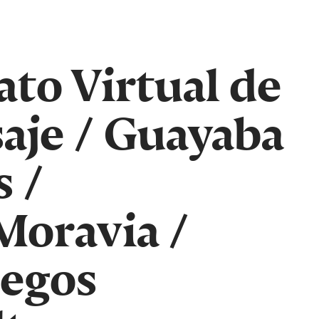
ato Virtual de
aje
/
Guayaba
s
/
Moravia
/
egos